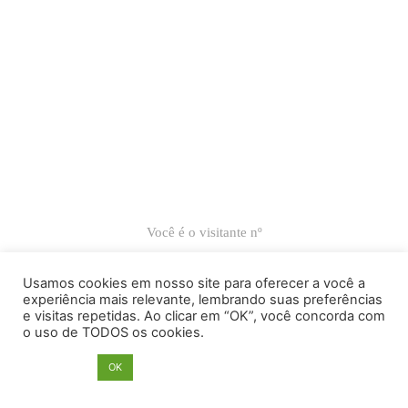
Você é o visitante nº
66.989
Usamos cookies em nosso site para oferecer a você a
experiência mais relevante, lembrando suas preferências
e visitas repetidas. Ao clicar em “OK”, você concorda com
Ricardo Carranza © 2022
o uso de TODOS os cookies.
Atelier Sede: Av. Antártica, 539, sala 53 – Perdizes – Cep 05003-
020 – São Paulo – SP – Brasil – Tel. 55 11 989680909
Opções
OK