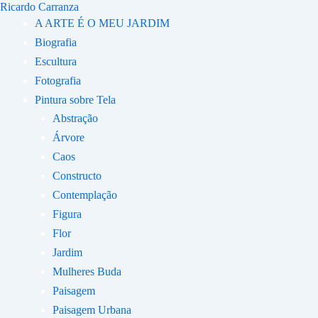
Ricardo Carranza
Ir
A ARTE É O MEU JARDIM
para
Biografia
o
Escultura
conteúdo
Fotografia
Pintura sobre Tela
Abstração
Árvore
Caos
Constructo
Contemplação
Figura
Flor
Jardim
Mulheres Buda
Paisagem
Paisagem Urbana