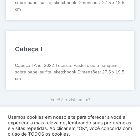
sobre papel sulfite, sketchbook Dimensões: 27.5 x 19.5
cm
Cabeça I
Cabeça I Ano: 2022 Técnica: Pastel óleo e nanquim
sobre papel sulfite, sketchbook Dimensões: 27.5 x 19.5
cm
Você é o visitante nº
66.893
Usamos cookies em nosso site para oferecer a você a
experiência mais relevante, lembrando suas preferências
e visitas repetidas. Ao clicar em “OK”, você concorda com
Ricardo Carranza © 2022
o uso de TODOS os cookies.
Atelier Sede: Av. Antártica, 539, sala 53 – Perdizes – Cep 05003-