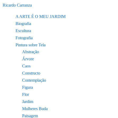
Ir
Ricardo Carranza
para
o
A ARTE É O MEU JARDIM
conteúdo
Biografia
Escultura
Fotografia
Pintura sobre Tela
Abstração
Árvore
Caos
Constructo
Contemplação
Figura
Flor
Jardim
Mulheres Buda
Paisagem