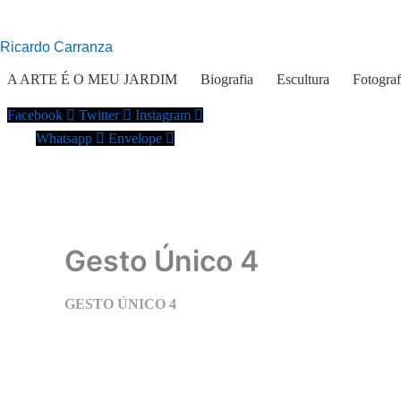
Ir
para
Ricardo Carranza
o
conteúdo
A ARTE É O MEU JARDIM
Biografia
Escultura
Fotograf
Facebook
Twitter
Instagram
Whatsapp
Envelope
Gesto Único 4
GESTO ÚNICO 4