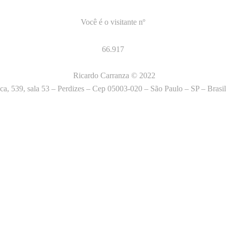
Você é o visitante nº
66.917
Ricardo Carranza © 2022
tica, 539, sala 53 – Perdizes – Cep 05003-020 – São Paulo – SP – Brasi
iência mais relevante, lembrando suas preferências e visi