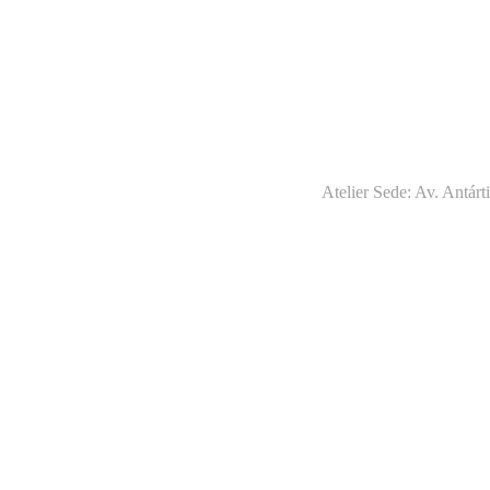
Atelier Sede: Av. Antár
Usamos cookies em nosso site para oferecer a você a exper
de TODOS os cookies.
Opções
OK
Manage consent
Fechar
Privacy Overview