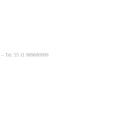
l – Tel. 55 11 989680909
tas repetidas. Ao clicar em “OK”, você concorda com o uso