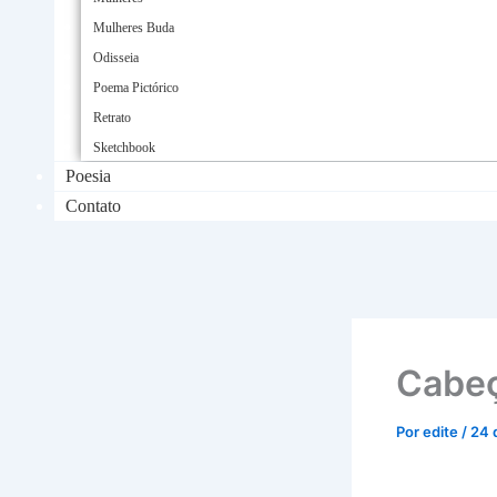
Mulheres Buda
Odisseia
Poema Pictórico
Retrato
Sketchbook
Poesia
Contato
Cabeç
Por
edite
/
24 