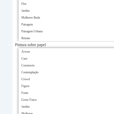
Flor
Jardim
Mulheres Buda
Paisagem
Paisagem Urbana
Retrato
Pintura sobre papel
Árvore
Caos
Constructo
Contemplação
Crowd
Figura
Fonte
Gesto Único
Jardim
Mulheres