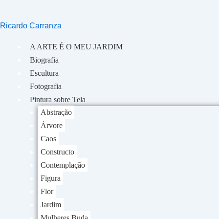
Ir
para
Ricardo Carranza
o
conteúdo
A ARTE É O MEU JARDIM
Biografia
Escultura
Fotografia
Pintura sobre Tela
Abstração
Árvore
Caos
Constructo
Contemplação
Figura
Flor
Jardim
Mulheres Buda