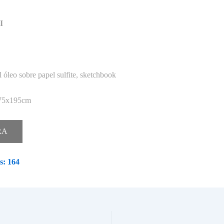
I
l óleo sobre papel sulfite, sketchbook
275x195cm
RA
s:
164