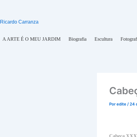
Ir
para
o
Ricardo Carranza
conteúdo
A ARTE É O MEU JARDIM
Biografia
Escultura
Fotograf
Cabe
Por
edite
/
24 
Cabeça XX