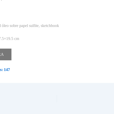
l óleo sobre papel sulfite, sketchbook
7.5×19.5 cm
RA
s:
147