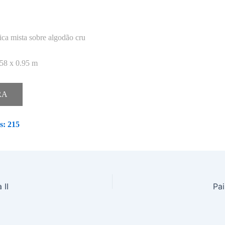
ica mista sobre algodão cru
58 x 0.95 m
RA
s:
215
 II
Pa