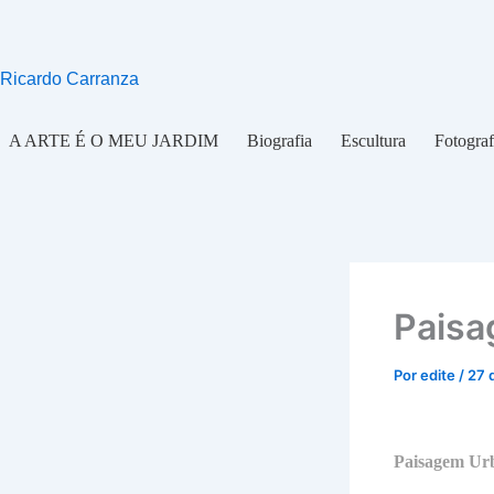
Ir
para
o
Ricardo Carranza
conteúdo
A ARTE É O MEU JARDIM
Biografia
Escultura
Fotograf
Paisa
Por
edite
/
27 
Paisagem Urb