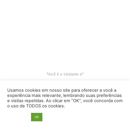
Você é o visitante nº
66.926
Usamos cookies em nosso site para oferecer a você a
experiência mais relevante, lembrando suas preferências
e visitas repetidas. Ao clicar em “OK”, você concorda com
Ricardo Carranza © 2022
o uso de TODOS os cookies.
Atelier Sede: Av. Antártica, 539, sala 53 – Perdizes – Cep 05003-
020 – São Paulo – SP – Brasil – Tel. 55 11 989680909
Opções
OK