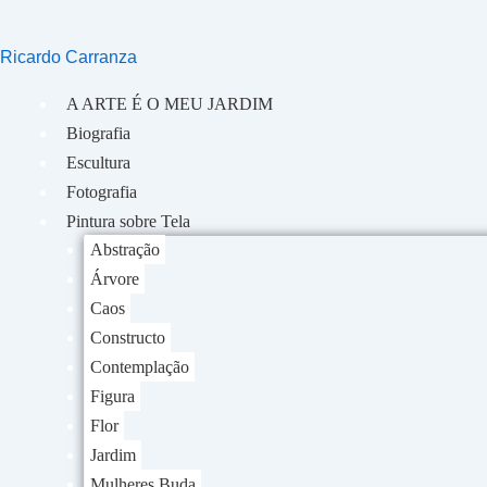
Ir
para
Ricardo Carranza
o
conteúdo
A ARTE É O MEU JARDIM
Biografia
Escultura
Fotografia
Pintura sobre Tela
Abstração
Árvore
Caos
Constructo
Contemplação
Figura
Flor
Jardim
Mulheres Buda