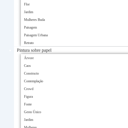
Flor
Jardim
Mulheres Buda
Paisagem
Paisagem Urbana
Retrato
Pintura sobre papel
Árvore
Caos
Constructo
Contemplação
Crowd
Figura
Fonte
Gesto Único
Jardim
Mulheres