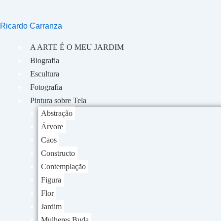
Ir
para
Ricardo Carranza
o
conteúdo
A ARTE É O MEU JARDIM
Biografia
Escultura
Fotografia
Pintura sobre Tela
Abstração
Árvore
Caos
Constructo
Contemplação
Figura
Flor
Jardim
Mulheres Buda