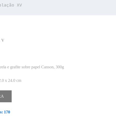
plação XV
a V
ela e grafite sobre papel Canson, 300g
.0 x 24.0 cm
RA
s:
170