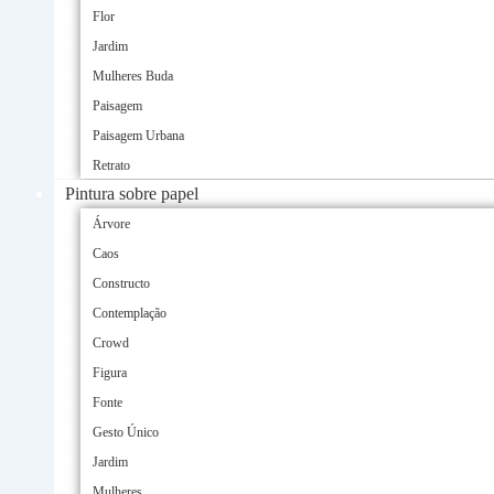
Flor
Jardim
Mulheres Buda
Paisagem
Paisagem Urbana
Retrato
Pintura sobre papel
Árvore
Caos
Constructo
Contemplação
Crowd
Figura
Fonte
Gesto Único
Jardim
Mulheres