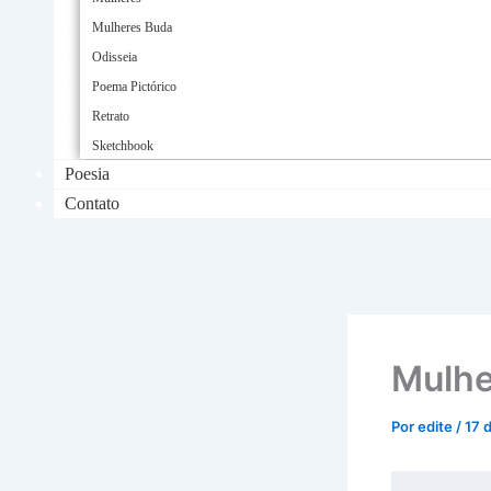
Mulheres Buda
Odisseia
Poema Pictórico
Retrato
Sketchbook
Poesia
Contato
Mulhe
Por
edite
/
17 