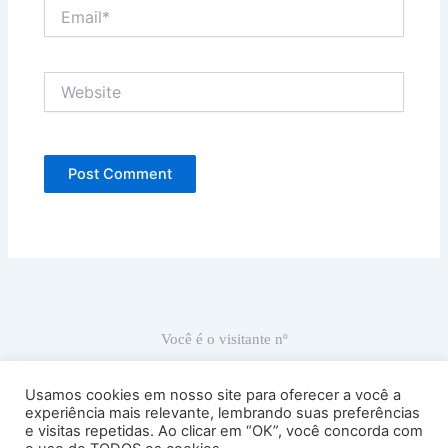
Email*
Website
Você é o visitante nº
67.057
Usamos cookies em nosso site para oferecer a você a
experiência mais relevante, lembrando suas preferências
e visitas repetidas. Ao clicar em “OK”, você concorda com
Ricardo Carranza © 2022