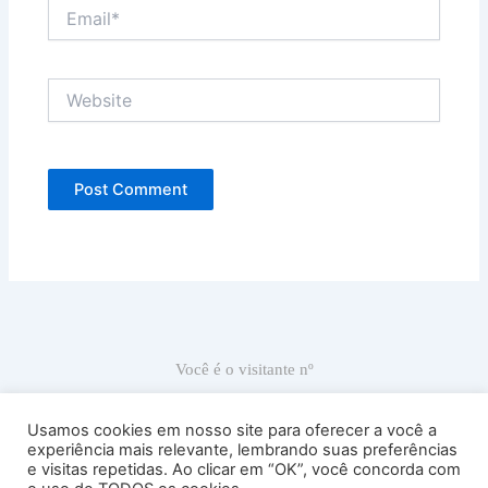
Email*
Website
Você é o visitante nº
66.837
Usamos cookies em nosso site para oferecer a você a
experiência mais relevante, lembrando suas preferências
e visitas repetidas. Ao clicar em “OK”, você concorda com
Ricardo Carranza © 2022