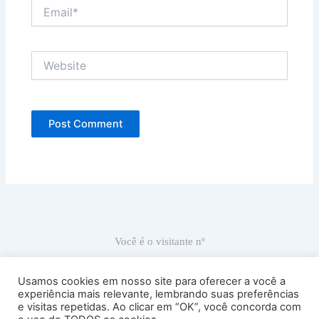
Email*
Website
Você é o visitante nº
66.919
Usamos cookies em nosso site para oferecer a você a
experiência mais relevante, lembrando suas preferências
e visitas repetidas. Ao clicar em “OK”, você concorda com
Ricardo Carranza © 2022