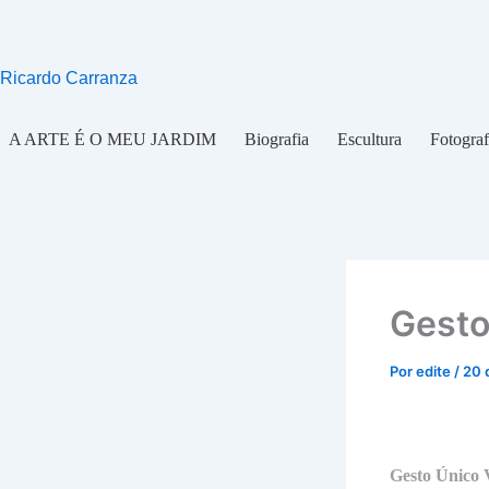
Ir
para
o
Ricardo Carranza
conteúdo
A ARTE É O MEU JARDIM
Biografia
Escultura
Fotograf
Gesto
Por
edite
/
20 
Gesto Único 