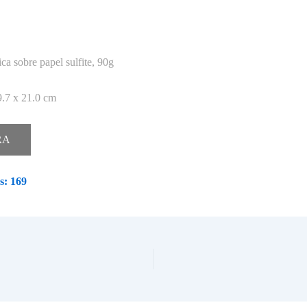
ica sobre papel sulfite, 90g
.7 x 21.0 cm
RA
s:
169