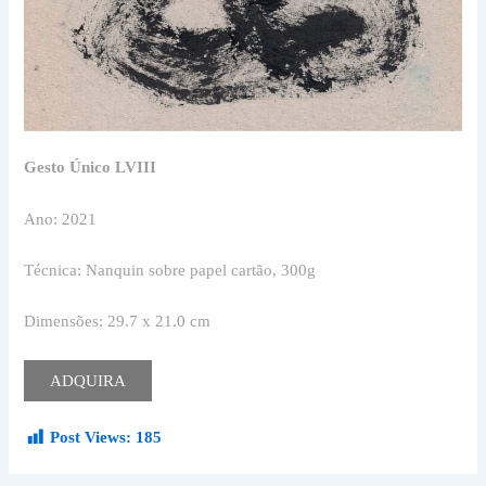
Gesto Único LVIII
Ano: 2021
Técnica: Nanquin sobre papel cartão, 300g
Dimensões: 29.7 x 21.0 cm
ADQUIRA
Post Views:
185