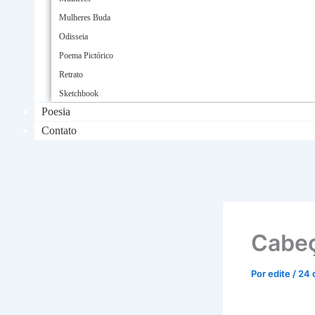
Mulheres Buda
Odisseia
Poema Pictórico
Retrato
Sketchbook
Poesia
Contato
Cabeç
Por
edite
/
24 