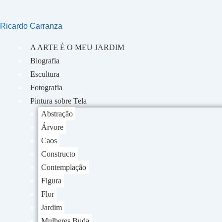
Ir
para
Ricardo Carranza
o
conteúdo
A ARTE É O MEU JARDIM
Biografia
Escultura
Fotografia
Pintura sobre Tela
Abstração
Árvore
Caos
Constructo
Contemplação
Figura
Flor
Jardim
Mulheres Buda