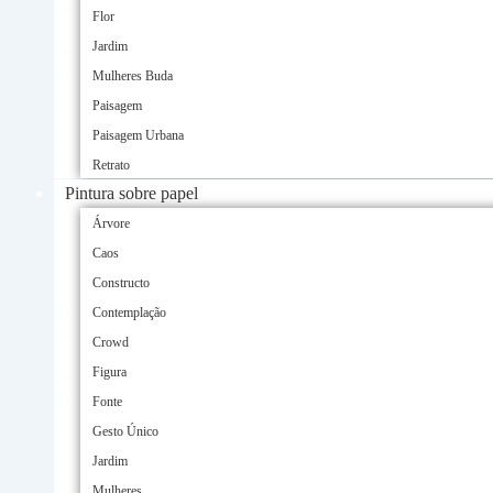
Flor
Jardim
Mulheres Buda
Paisagem
Paisagem Urbana
Retrato
Pintura sobre papel
Árvore
Caos
Constructo
Contemplação
Crowd
Figura
Fonte
Gesto Único
Jardim
Mulheres