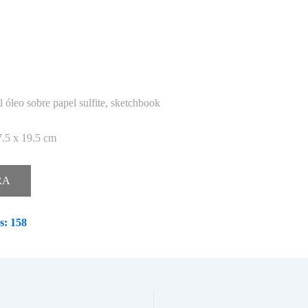
l óleo sobre papel sulfite, sketchbook
.5 x 19.5 cm
RA
s:
158