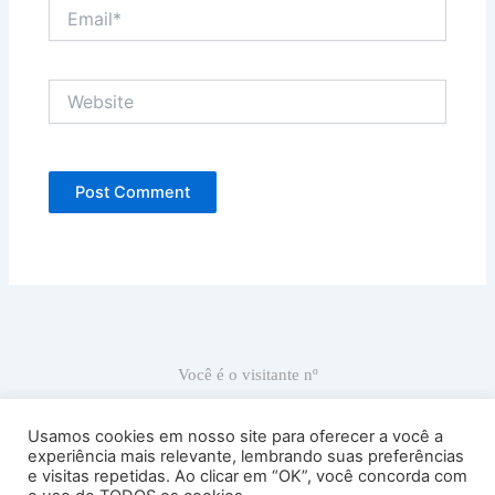
Email*
Website
Você é o visitante nº
66.876
Usamos cookies em nosso site para oferecer a você a
experiência mais relevante, lembrando suas preferências
e visitas repetidas. Ao clicar em “OK”, você concorda com
Ricardo Carranza © 2022