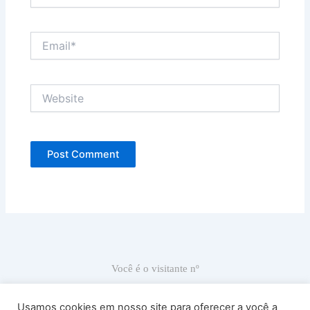
Email*
Website
Você é o visitante nº
67.020
Usamos cookies em nosso site para oferecer a você a