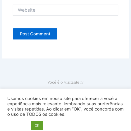
Website
Você é o visitante nº
66.827
Usamos cookies em nosso site para oferecer a você a
experiência mais relevante, lembrando suas preferências
e visitas repetidas. Ao clicar em “OK”, você concorda com
Ricardo Carranza © 2022
o uso de TODOS os cookies.
Atelier Sede: Av. Antártica, 539, sala 53 – Perdizes – Cep 05003-
020 – São Paulo – SP – Brasil – Tel. 55 11 989680909
Opções
OK