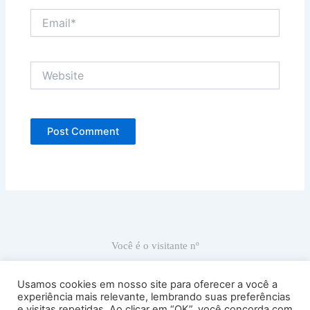
Email*
Website
Você é o visitante nº
66.867
Usamos cookies em nosso site para oferecer a você a
experiência mais relevante, lembrando suas preferências
e visitas repetidas. Ao clicar em “OK”, você concorda com