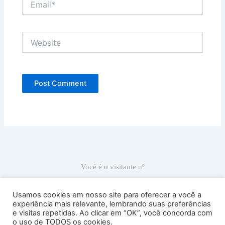
Website
Você é o visitante nº
66.871
Usamos cookies em nosso site para oferecer a você a
experiência mais relevante, lembrando suas preferências
e visitas repetidas. Ao clicar em “OK”, você concorda com
Ricardo Carranza © 2022
o uso de TODOS os cookies.