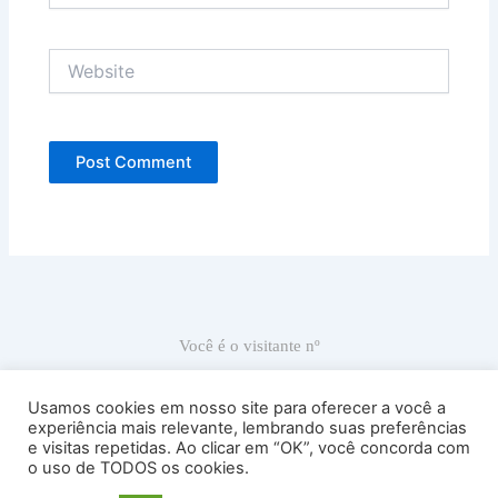
Website
Você é o visitante nº
66.887
Usamos cookies em nosso site para oferecer a você a
experiência mais relevante, lembrando suas preferências
e visitas repetidas. Ao clicar em “OK”, você concorda com
Ricardo Carranza © 2022
o uso de TODOS os cookies.
Atelier Sede: Av. Antártica, 539, sala 53 – Perdizes – Cep 05003-