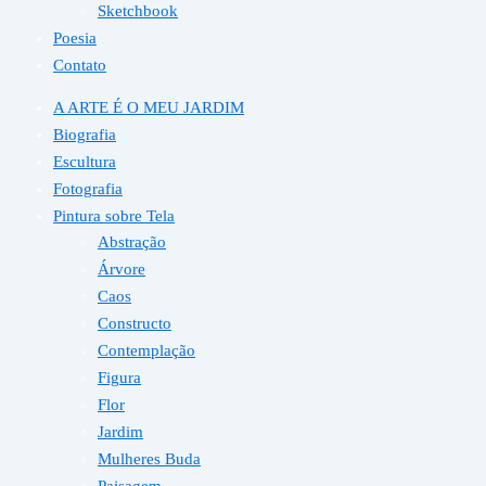
Sketchbook
Poesia
Contato
A ARTE É O MEU JARDIM
Biografia
Escultura
Fotografia
Pintura sobre Tela
Abstração
Árvore
Caos
Constructo
Contemplação
Figura
Flor
Jardim
Mulheres Buda
Paisagem