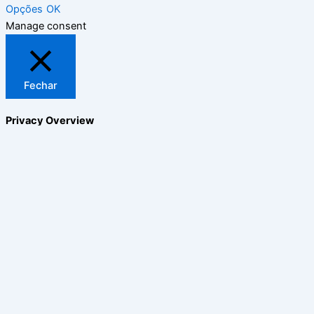
Opções
OK
Manage consent
Fechar
Privacy Overview
This website uses cookies to improve your experience while
you navigate through the website. Out of these, the cookies
that are categorized as necessary are stored on your browser
as they are essential for the working of basic functionalities of
the website. We also use third-party cookies that help us
analyze and understand how you use this website. These
cookies will be stored in your browser only with your consent.
You also have the option to opt-out of these cookies. But
opting out of some of these cookies may affect your browsing
experience.