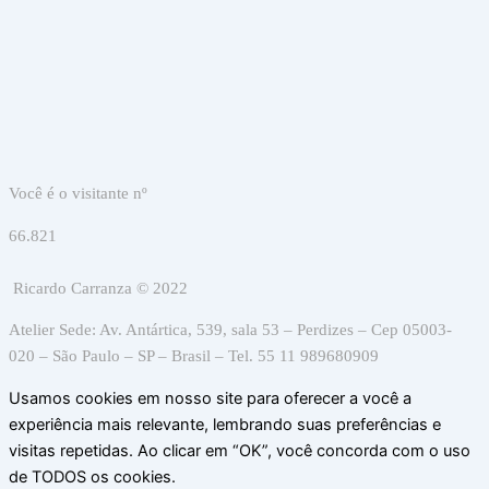
Você é o visitante nº
66.821
Ricardo Carranza © 2022
Atelier Sede: Av. Antártica, 539, sala 53 – Perdizes – Cep 05003-
020 – São Paulo – SP – Brasil – Tel. 55 11 989680909
Usamos cookies em nosso site para oferecer a você a
experiência mais relevante, lembrando suas preferências e
visitas repetidas. Ao clicar em “OK”, você concorda com o uso
de TODOS os cookies.