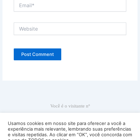
Email*
Website
Você é o visitante nº
66.875
Usamos cookies em nosso site para oferecer a você a
experiência mais relevante, lembrando suas preferências
e visitas repetidas. Ao clicar em “OK”, você concorda com
Ricardo Carranza © 2022