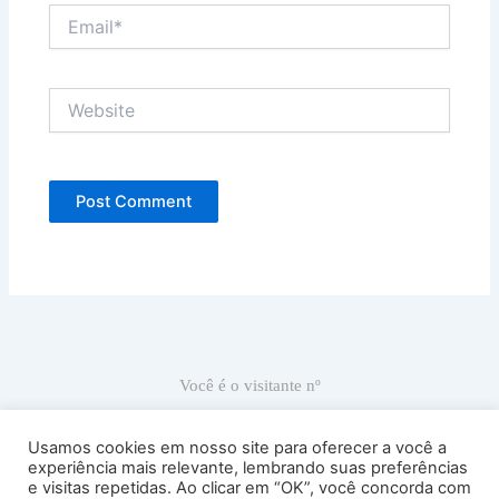
Email*
Website
Você é o visitante nº
66.934
Usamos cookies em nosso site para oferecer a você a
experiência mais relevante, lembrando suas preferências
e visitas repetidas. Ao clicar em “OK”, você concorda com
Ricardo Carranza © 2022