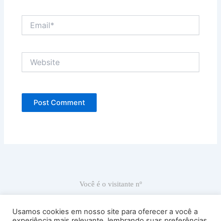
Email*
Website
Você é o visitante nº
67.012
Usamos cookies em nosso site para oferecer a você a
experiência mais relevante, lembrando suas preferências