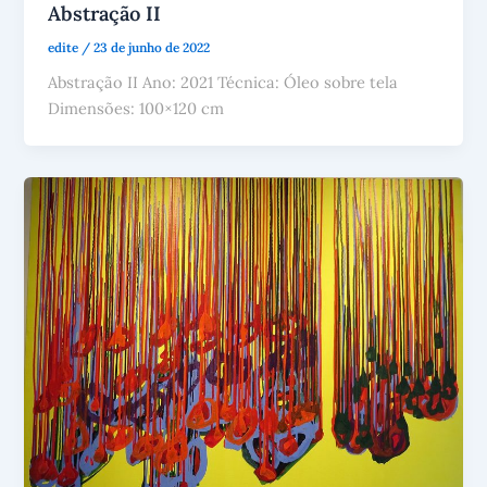
Abstração II
edite
/
23 de junho de 2022
Abstração II Ano: 2021 Técnica: Óleo sobre tela
Dimensões: 100×120 cm