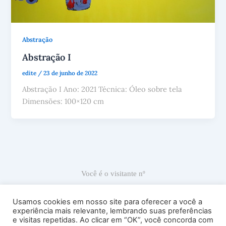
Abstração
Abstração I
edite
/
23 de junho de 2022
Abstração I Ano: 2021 Técnica: Óleo sobre tela
Dimensões: 100×120 cm
Você é o visitante nº
66.816
Usamos cookies em nosso site para oferecer a você a
experiência mais relevante, lembrando suas preferências
e visitas repetidas. Ao clicar em “OK”, você concorda com
Ricardo Carranza © 2022