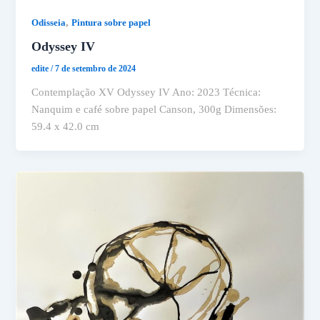
,
Odisseia
Pintura sobre papel
Odyssey IV
edite
/
7 de setembro de 2024
Contemplação XV Odyssey IV Ano: 2023 Técnica:
Nanquim e café sobre papel Canson, 300g Dimensões:
59.4 x 42.0 cm