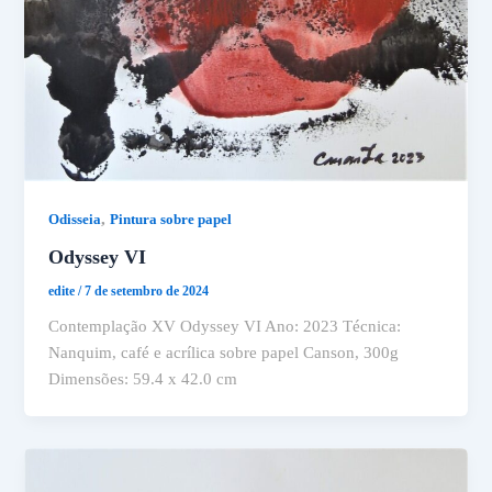
,
Odisseia
Pintura sobre papel
Odyssey VI
edite
/
7 de setembro de 2024
Contemplação XV Odyssey VI Ano: 2023 Técnica:
Nanquim, café e acrílica sobre papel Canson, 300g
Dimensões: 59.4 x 42.0 cm