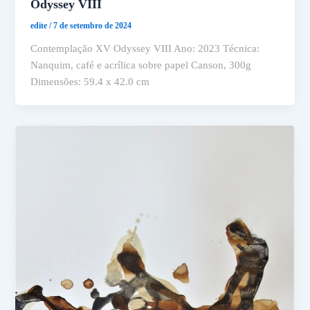
Odyssey VIII
edite
/
7 de setembro de 2024
Contemplação XV Odyssey VIII Ano: 2023 Técnica:
Nanquim, café e acrílica sobre papel Canson, 300g
Dimensões: 59.4 x 42.0 cm