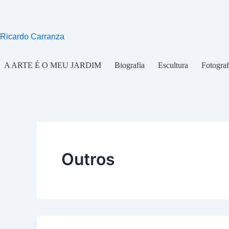
Ir
para
o
Ricardo Carranza
conteúdo
A ARTE É O MEU JARDIM
Biografia
Escultura
Fotograf
Outros