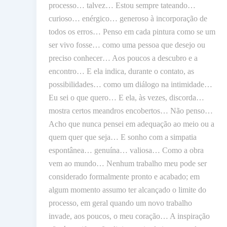
processo… talvez… Estou sempre tateando…
curioso… enérgico… generoso à incorporação de
todos os erros… Penso em cada pintura como se um
ser vivo fosse… como uma pessoa que desejo ou
preciso conhecer… Aos poucos a descubro e a
encontro… E ela indica, durante o contato, as
possibilidades… como um diálogo na intimidade…
Eu sei o que quero… E ela, às vezes, discorda…
mostra certos meandros encobertos… Não penso…
Acho que nunca pensei em adequação ao meio ou a
quem quer que seja… E sonho com a simpatia
espontânea… genuína… valiosa… Como a obra
vem ao mundo… Nenhum trabalho meu pode ser
considerado formalmente pronto e acabado; em
algum momento assumo ter alcançado o limite do
processo, em geral quando um novo trabalho
invade, aos poucos, o meu coração… A inspiração