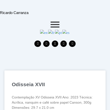
Skip
to
Ricardo Carranza
content
F
T
I
W
E
a
w
n
h
n
c
i
s
a
v
e
t
t
t
e
b
t
a
s
l
o
e
g
a
o
o
r
r
p
p
k
a
p
e
m
Odisseia XVII
Contemplação XV Odisseia XVII Ano: 2023 Técnica:
Acrílica, nanquim e café sobre papel Canson, 300g
Dimensões: 29.7 x 21.0 cm