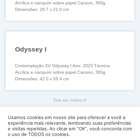
Acrílica e nanquim sobre papel Canson, 300g
Dimensões: 29.7 x 21.0 cm
Odyssey I
Contemplação XV Odyssey I Ano: 2023 Técnica:
Acrílica e nanquim sobre papel Canson, 300g
Dimensões: 42.0 x 59.4 cm
You are visitor nº
67,040
Usamos cookies em nosso site para oferecer a você a
experiência mais relevante, lembrando suas preferências
e visitas repetidas. Ao clicar em “OK”, você concorda com
Ricardo Carranza © 2022
o uso de TODOS os cookies.
Atelier Sede: Av. Antártica, 539, sala 53 – Perdizes – Cep 05003-