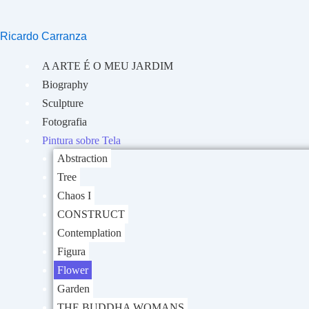
Skip
to
Ricardo Carranza
content
A ARTE É O MEU JARDIM
Biography
Sculpture
Fotografia
Pintura sobre Tela
Abstraction
Tree
Chaos I
CONSTRUCT
Contemplation
Figura
Flower
Garden
THE BUDDHA WOMANS