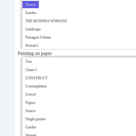
Flower
Garden
THE BUDDHA WOMANS
Landscape
Paisagem Urbana
Portrait I
Painting on paper
Tree
Chaos I
CONSTRUCT
Contemplation
Crowd
Figura
Source
Single gesture
Garden
Women