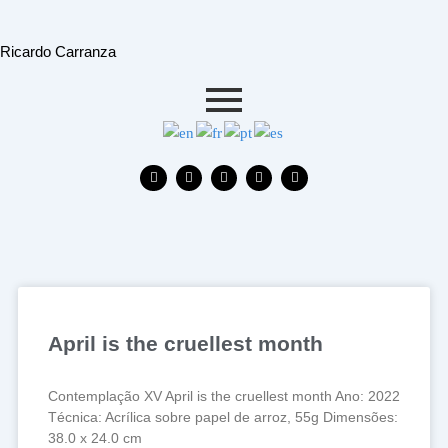
Skip
to
Ricardo Carranza
content
F
T
I
W
E
a
w
n
h
n
c
i
s
a
v
e
t
t
t
e
b
t
a
s
l
o
e
g
a
o
o
r
r
p
p
k
a
p
e
m
April is the cruellest month
Contemplação XV April is the cruellest month Ano: 2022
Técnica: Acrílica sobre papel de arroz, 55g Dimensões:
38.0 x 24.0 cm