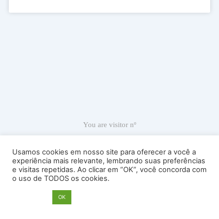
You are visitor nº
66,972
Usamos cookies em nosso site para oferecer a você a
experiência mais relevante, lembrando suas preferências
e visitas repetidas. Ao clicar em “OK”, você concorda com
Ricardo Carranza © 2022
o uso de TODOS os cookies.
Atelier Sede: Av. Antártica, 539, sala 53 – Perdizes – Cep 05003-
020 – São Paulo – SP – Brasil – Tel. 55 11 989680909
Opções
OK