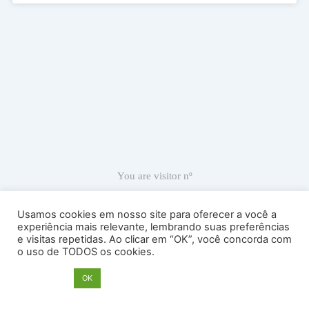
You are visitor nº
66,827
Usamos cookies em nosso site para oferecer a você a
experiência mais relevante, lembrando suas preferências
e visitas repetidas. Ao clicar em “OK”, você concorda com
Ricardo Carranza © 2022
o uso de TODOS os cookies.
Atelier Sede: Av. Antártica, 539, sala 53 – Perdizes – Cep 05003-
020 – São Paulo – SP – Brasil – Tel. 55 11 989680909
Opções
OK