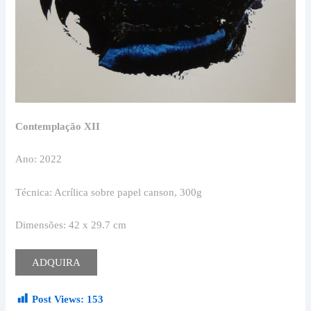
Contemplação XII
Ano: 2022
Técnica: Acrílica sobre papel canson, 300g
Dimensões: 42 x 29.7 cm
ADQUIRA
Post Views:
153