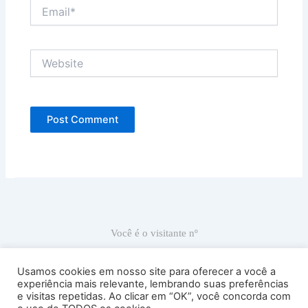
Email*
Website
Você é o visitante nº
66.820
Usamos cookies em nosso site para oferecer a você a
experiência mais relevante, lembrando suas preferências
e visitas repetidas. Ao clicar em “OK”, você concorda com
Ricardo Carranza © 2022