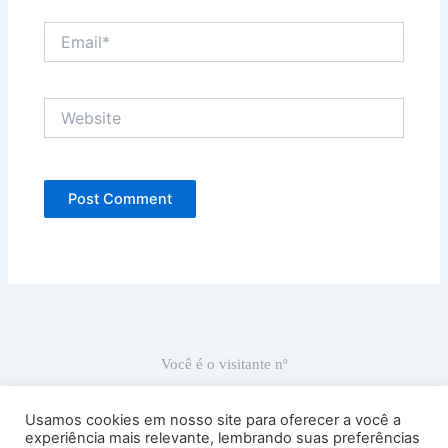
Email*
Website
Você é o visitante nº
66.889
Usamos cookies em nosso site para oferecer a você a
experiência mais relevante, lembrando suas preferências