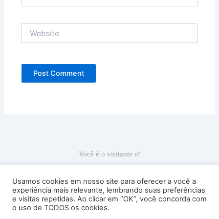
Website
Você é o visitante nº
66.933
Usamos cookies em nosso site para oferecer a você a
experiência mais relevante, lembrando suas preferências
e visitas repetidas. Ao clicar em “OK”, você concorda com
Ricardo Carranza © 2022
o uso de TODOS os cookies.
Atelier Sede: Av. Antártica, 539, sala 53 – Perdizes – Cep 05003-