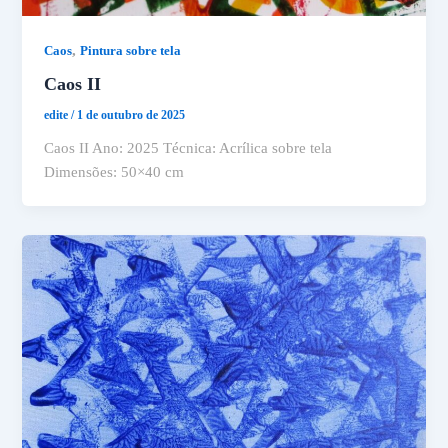
,
Caos
Pintura sobre tela
Caos II
edite
/
1 de outubro de 2025
Caos II Ano: 2025 Técnica: Acrílica sobre tela
Dimensões: 50×40 cm