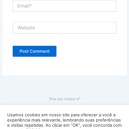
Email*
Website
You are visitor nº
66,932
Usamos cookies em nosso site para oferecer a você a
experiência mais relevante, lembrando suas preferências
e visitas repetidas. Ao clicar em “OK”, você concorda com
Ricardo Carranza © 2022