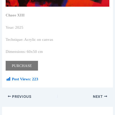
Chaos XIII
Year: 2025
Technique: Acrylic on canvas
Dimensions: 60x50 cm
PURCHASE
Post Views:
223
PREVIOUS
NEXT