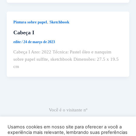
,
Pintura sobre papel
Sketchbook
Cabeça I
edite
/
24 de março de 2023
Cabeça I Ano: 2022 Técnica: Pastel óleo e nanquim
sobre papel sulfite, sketchbook Dimensões: 27.5 x 19.5
cm
Você é o visitante nº
67.061
Usamos cookies em nosso site para oferecer a você a
experiência mais relevante, lembrando suas preferências